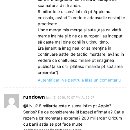
scamatoria din Irlanda.
8 miliarde e o sumă infimă pt Apple,nu
colosala, având în vedere adaosurile nesimțite
practicate.
Unde merge mia merge și suta ,așa ca viață
merge înainte și bine ca europenii au început
să caste mai bine ochii în ultimul timp.
Era jenant la imaginea lor să mențină în
continuare astfel de tactici murdare, având în
vedere ca cheltuiesc miliare pt imaginea
publică(a se citi “plătesc miliarde pt spălarea
creierelor”).
Autentificați-vă pentru a lăsa un comentariu
rundown
ian. 15, 2016, 10:07 PM At 22:07
@Liviu? 8 miliarde este o suma infim pt Apple?
Serios? Pe ce considerente iti bazezi afirmatia? Cat e
rezerva lor monetara externa? 200 miliarde? Oricum
cu banii astia se pot face multe: