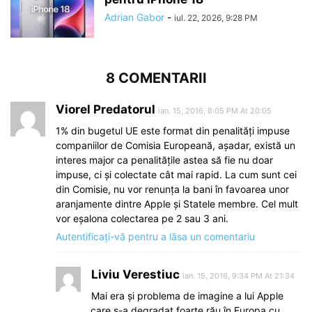
Adrian Gabor
-
iul. 22, 2026, 9:28 PM
8 COMENTARII
Viorel Predatorul
ian. 15, 2016, 8:05 PM At 20:05
1% din bugetul UE este format din penalități impuse
companiilor de Comisia Europeană, așadar, există un
interes major ca penalitățile astea să fie nu doar
impuse, ci și colectate cât mai rapid. La cum sunt cei
din Comisie, nu vor renunța la bani în favoarea unor
aranjamente dintre Apple și Statele membre. Cel mult
vor eșalona colectarea pe 2 sau 3 ani.
Autentificați-vă pentru a lăsa un comentariu
Liviu Verestiuc
ian. 15, 2016, 9:34 PM At 21:34
Mai era și problema de imagine a lui Apple
care s-a degradat foarte rău în Europa cu