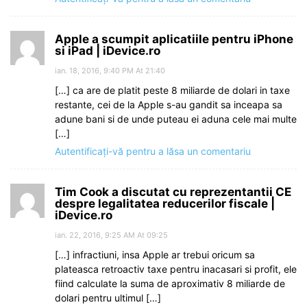
Apple a scumpit aplicatiile pentru iPhone
si iPad | iDevice.ro
ian. 18, 2016, 9:40 PM At 21:40
[…] ca are de platit peste 8 miliarde de dolari in taxe
restante, cei de la Apple s-au gandit sa inceapa sa
adune bani si de unde puteau ei aduna cele mai multe
[…]
Autentificați-vă pentru a lăsa un comentariu
Tim Cook a discutat cu reprezentantii CE
despre legalitatea reducerilor fiscale |
iDevice.ro
ian. 22, 2016, 9:25 AM At 09:25
[…] infractiuni, insa Apple ar trebui oricum sa
plateasca retroactiv taxe pentru inacasari si profit, ele
fiind calculate la suma de aproximativ 8 miliarde de
dolari pentru ultimul […]