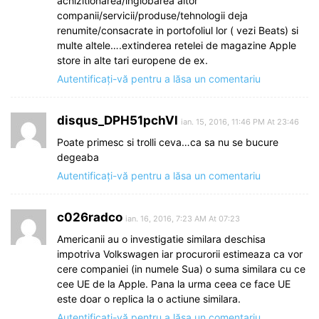
achizitionarea/inglobarea altor
companii/servicii/produse/tehnologii deja
renumite/consacrate in portofoliul lor ( vezi Beats) si
multe altele….extinderea retelei de magazine Apple
store in alte tari europene de ex.
Autentificați-vă pentru a lăsa un comentariu
disqus_DPH51pchVl
ian. 15, 2016, 11:46 PM At 23:46
Poate primesc si trolli ceva…ca sa nu se bucure
degeaba
Autentificați-vă pentru a lăsa un comentariu
c026radco
ian. 16, 2016, 7:23 AM At 07:23
Americanii au o investigatie similara deschisa
impotriva Volkswagen iar procurorii estimeaza ca vor
cere companiei (in numele Sua) o suma similara cu ce
cee UE de la Apple. Pana la urma ceea ce face UE
este doar o replica la o actiune similara.
Autentificați-vă pentru a lăsa un comentariu