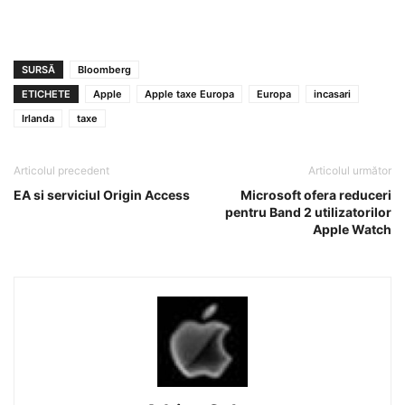
SURSĂ
Bloomberg
ETICHETE
Apple
Apple taxe Europa
Europa
incasari
Irlanda
taxe
Articolul precedent
Articolul următor
EA si serviciul Origin Access
Microsoft ofera reduceri
pentru Band 2 utilizatorilor
Apple Watch