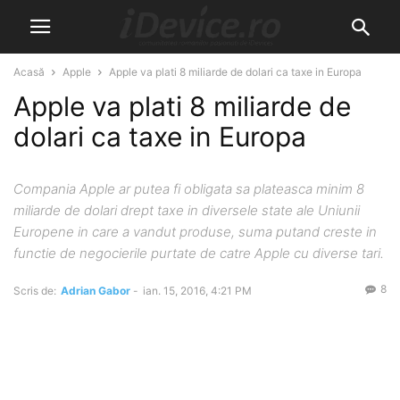
Acasă
Apple
Apple va plati 8 miliarde de dolari ca taxe in Europa
Apple va plati 8 miliarde de
dolari ca taxe in Europa
Compania Apple ar putea fi obligata sa plateasca minim 8
miliarde de dolari drept taxe in diversele state ale Uniunii
Europene in care a vandut produse, suma putand creste in
functie de negocierile purtate de catre Apple cu diverse tari.
8
Scris de:
Adrian Gabor
-
ian. 15, 2016, 4:21 PM