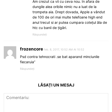
Am crezut ca vii cu ceva nou. In afara de
dungile alea oribile nimic nu a luat de la
trompeta aia. Drept dovada, Apple a vândut
de 100 de ori mai multe telefoane high end
anul trecut si ar putea cumpara cotețul ăla de
htc cu banii de țigări.
Răspundeți
frozencore
feb. 8, 2017, 10:52 AM At 10:52
Psd contra tehnocrati .se bat aparand minciunile
fiecaruia”
Răspundeți
LĂSAȚI UN MESAJ