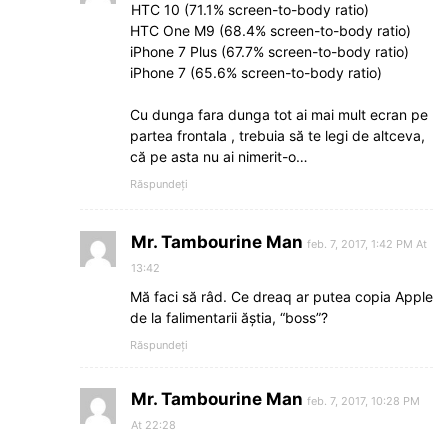
HTC 10 (71.1% screen-to-body ratio)
HTC One M9 (68.4% screen-to-body ratio)
iPhone 7 Plus (67.7% screen-to-body ratio)
iPhone 7 (65.6% screen-to-body ratio)
Cu dunga fara dunga tot ai mai mult ecran pe
partea frontala , trebuia să te legi de altceva,
că pe asta nu ai nimerit-o…
Răspundeți
Mr. Tambourine Man
feb. 7, 2017, 1:42 PM At
13:42
Mă faci să râd. Ce dreaq ar putea copia Apple
de la falimentarii ăștia, “boss”?
Răspundeți
Mr. Tambourine Man
feb. 7, 2017, 10:28 PM
At 22:28