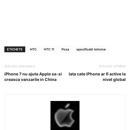
ETICHETE
HTC
HTC 11
Poza
specificatii tehnice
Articolul precedent
Articolul următor
iPhone 7 nu ajuta Apple sa-si
Iata cate iPhone ar fi active la
creasca vanzarile in China
nivel global