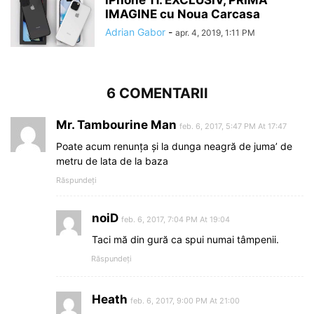
IMAGINE cu Noua Carcasa
Adrian Gabor
-
apr. 4, 2019, 1:11 PM
6 COMENTARII
Mr. Tambourine Man
feb. 6, 2017, 5:47 PM At 17:47
Poate acum renunța și la dunga neagră de juma’ de
metru de lata de la baza
Răspundeți
noiD
feb. 6, 2017, 7:04 PM At 19:04
Taci mă din gură ca spui numai tâmpenii.
Răspundeți
Heath
feb. 6, 2017, 9:00 PM At 21:00