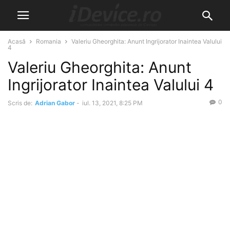
Acasă
Romania
Valeriu Gheorghita: Anunt Ingrijorator Inaintea Valului
4
Valeriu Gheorghita: Anunt
Ingrijorator Inaintea Valului 4
0
Scris de:
Adrian Gabor
-
iul. 13, 2021, 8:25 PM