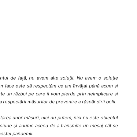
tul de față, nu avem alte soluții. Nu avem o soluție
tem face este să respectăm ce am învățat până acum și
te un război pe care îl vom pierde prin neimplicare și
a respectării măsurilor de prevenire a răspândirii bolii.
area unor măsuri, nici nu putem, nici nu este obiectul
misiune și anume aceea de a transmite un mesaj cât se
cestei pandemii.