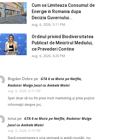
Cum se Limiteaza Consumul de
Energie in Romania dupa
Decizia Guvernului...
aug. 6, 2026, 5:11 PM
Ordinul privind Biodiversitatea
Publicat de Ministrul Mediului,
ce Prevederi Contine
aug. 6, 2026, 4:20 PM
Bogdan Dobre
pe
GTA 6 se Muta pe Netflix,
Rockstar Mulge Jocul cu Ambele Maini
aug. 6, 2026, 6:15 PM
Sper doar să nu fie prea mult marketing și prea puține
informații despre joc.
Ionut
pe
GTA 6 se Muta pe Netflix, Rockstar Mulge
Jocul cu Ambele Maini
aug. 6, 2026, 6:10 PM
Dacă prezentarea e una serioasă și arată noutăți, nu