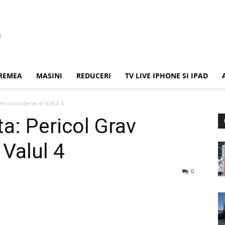
REMEA
MASINI
REDUCERI
TV LIVE IPHONE SI IPAD
esconsiderat in Valul 4
a: Pericol Grav
 Valul 4
0