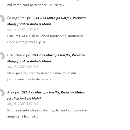
mă deranjează parteneriatul cu Netflix.
GeorgeStar
pe
GTA 6 se Muta pe Netflix, Rockstar
Mulge Jocul cu Ambele Maini
aug. 6, 2026, 6:05 PM
Oricum GTA 6 o să se vândă foarte bine, indiferent
unde apare primul clip. :)
CristiMarin
pe
GTA 6 se Muta pe Netflix, Rockstar
Mulge Jocul cu Ambele Maini
aug. 6, 2026, 6:01 PM
Mi se pare că încearcă să scoată maximum din
promovare înainte de lansare.
Alex
pe
GTA 6 se Muta pe Netflix, Rockstar Mulge
Jocul cu Ambele Maini
aug. 6, 2026, 5:57 PM
Nu mă încântă ideea cu Netflix, dar sunt curios ce vor
arăta până la urmă...