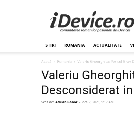
Stiri
de
Ultima
Ora
despre
Romania,
STIRI
ROMANIA
ACTUALITATE
V
Afaceri,
Tehnologie,
Economie,
Acasă
Romania
Valeriu Gheorghita: Pericol Grav D
Stiinta
Valeriu Gheorghit
–
iDevice.ro
Desconsiderat in
Scris de:
Adrian Gabor
-
oct. 7, 2021, 9:17 AM