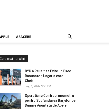
APPLE
AFACERE
Cele mai noi știri
BYD a Reusit sa Evite un Esec
Rasunator, Ungaria este
Cheia...
aug. 6, 2026, 9:58 PM
Operatiune Contracronometru
pentru Scufundarea Barjelor pe
Dunare Anuntata de Apele