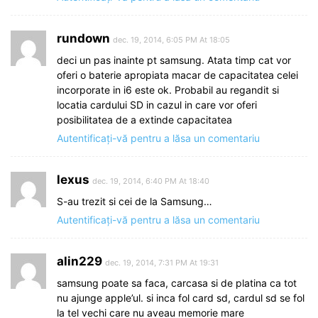
rundown
dec. 19, 2014, 6:05 PM At 18:05
deci un pas inainte pt samsung. Atata timp cat vor
oferi o baterie apropiata macar de capacitatea celei
incorporate in i6 este ok. Probabil au regandit si
locatia cardului SD in cazul in care vor oferi
posibilitatea de a extinde capacitatea
Autentificați-vă pentru a lăsa un comentariu
lexus
dec. 19, 2014, 6:40 PM At 18:40
S-au trezit si cei de la Samsung…
Autentificați-vă pentru a lăsa un comentariu
alin229
dec. 19, 2014, 7:31 PM At 19:31
samsung poate sa faca, carcasa si de platina ca tot
nu ajunge apple’ul. si inca fol card sd, cardul sd se fol
la tel vechi care nu aveau memorie mare