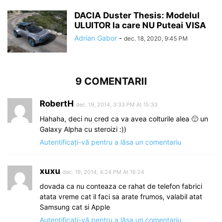
DACIA Duster Thesis: Modelul
ULUITOR la care NU Puteai VISA
Adrian Gabor
-
dec. 18, 2020, 9:45 PM
9 COMENTARII
RobertH
dec. 19, 2014, 3:33 PM At 15:33
Hahaha, deci nu cred ca va avea colturile alea 🙂 un
Galaxy Alpha cu steroizi :))
Autentificați-vă pentru a lăsa un comentariu
xuxu
dec. 19, 2014, 4:24 PM At 16:24
dovada ca nu conteaza ce rahat de telefon fabrici
atata vreme cat il faci sa arate frumos, valabil atat
Samsung cat si Apple
Autentificați-vă pentru a lăsa un comentariu