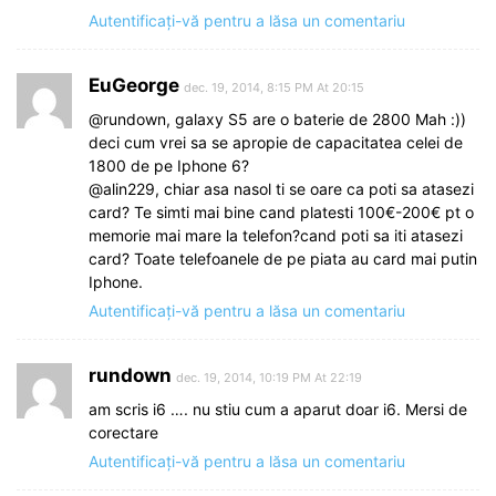
Autentificați-vă pentru a lăsa un comentariu
EuGeorge
dec. 19, 2014, 8:15 PM At 20:15
@rundown, galaxy S5 are o baterie de 2800 Mah :))
deci cum vrei sa se apropie de capacitatea celei de
1800 de pe Iphone 6?
@alin229, chiar asa nasol ti se oare ca poti sa atasezi
card? Te simti mai bine cand platesti 100€-200€ pt o
memorie mai mare la telefon?cand poti sa iti atasezi
card? Toate telefoanele de pe piata au card mai putin
Iphone.
Autentificați-vă pentru a lăsa un comentariu
rundown
dec. 19, 2014, 10:19 PM At 22:19
am scris i6 …. nu stiu cum a aparut doar i6. Mersi de
corectare
Autentificați-vă pentru a lăsa un comentariu