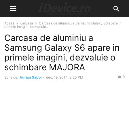
Acasă
carcasa
Carcasa de aluminiu a Samsung Galaxy S6 apare in
primele imagini, dezvaluie...
Carcasa de aluminiu a
Samsung Galaxy S6 apare in
primele imagini, dezvaluie o
schimbare MAJORA
9
Scris de:
Adrian Gabor
-
dec. 19, 2014, 3:20 PM