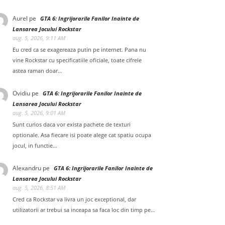
Aurel
pe
GTA 6: Ingrijorarile Fanilor Inainte de
Lansarea Jocului Rockstar
aug. 5, 2026, 9:11 AM
Eu cred ca se exagereaza putin pe internet. Pana nu
vine Rockstar cu specificatiile oficiale, toate cifrele
astea raman doar…
Ovidiu
pe
GTA 6: Ingrijorarile Fanilor Inainte de
Lansarea Jocului Rockstar
aug. 5, 2026, 9:01 AM
Sunt curios daca vor exista pachete de texturi
optionale. Asa fiecare isi poate alege cat spatiu ocupa
jocul, in functie…
Alexandru
pe
GTA 6: Ingrijorarile Fanilor Inainte de
Lansarea Jocului Rockstar
aug. 5, 2026, 8:51 AM
Cred ca Rockstar va livra un joc exceptional, dar
utilizatorii ar trebui sa inceapa sa faca loc din timp pe…