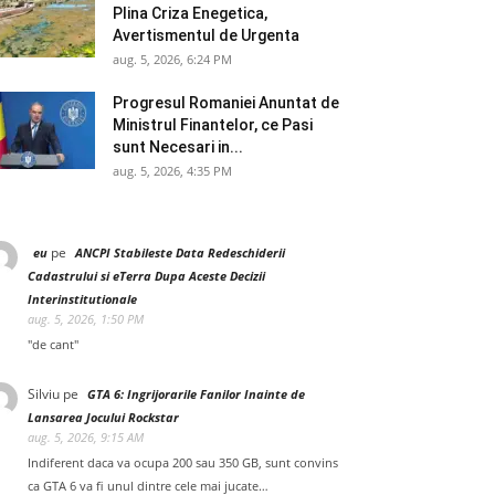
Plina Criza Enegetica,
Avertismentul de Urgenta
aug. 5, 2026, 6:24 PM
Progresul Romaniei Anuntat de
Ministrul Finantelor, ce Pasi
sunt Necesari in...
aug. 5, 2026, 4:35 PM
pe
eu
ANCPI Stabileste Data Redeschiderii
Cadastrului si eTerra Dupa Aceste Decizii
Interinstitutionale
aug. 5, 2026, 1:50 PM
"de cant"
Silviu
pe
GTA 6: Ingrijorarile Fanilor Inainte de
Lansarea Jocului Rockstar
aug. 5, 2026, 9:15 AM
Indiferent daca va ocupa 200 sau 350 GB, sunt convins
ca GTA 6 va fi unul dintre cele mai jucate…