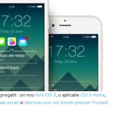
 pregatit : un nou
font iOS 9
, o aplicatie
iOS 9 Home
,
lasi ecran
si
oferirea unor noi functii precum Trusted