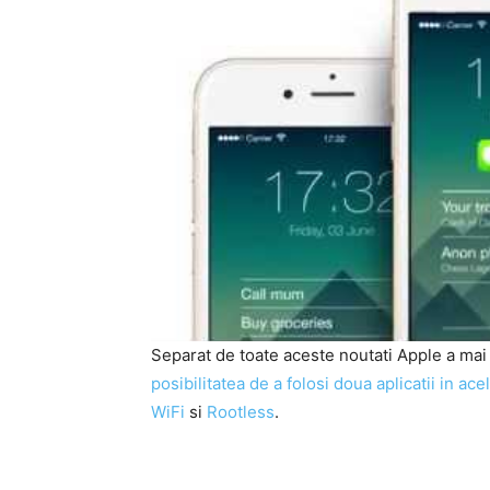
Separat de toate aceste noutati Apple a mai
posibilitatea de a folosi doua aplicatii in ace
WiFi
si
Rootless
.