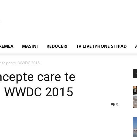
REMEA
MASINI
REDUCERI
TV LIVE IPHONE SI IPAD
atesc pentru WWDC 2015
ncepte care te
ru WWDC 2015
0