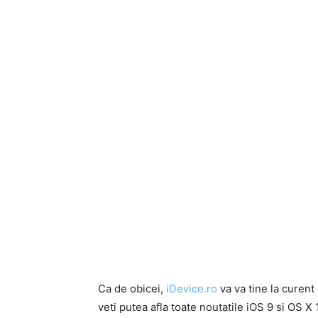
Ca de obicei,
iDevice.ro
va va tine la curent
veti putea afla toate noutatile iOS 9 si OS X 1