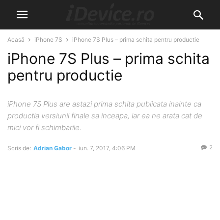
Acasă
iPhone 7S
iPhone 7S Plus – prima schita pentru productie
iPhone 7S Plus – prima schita
pentru productie
iPhone 7S Plus are astazi prima schita publicata inainte ca
productia versiunii finale sa inceapa, iar ea ne arata cat de
mici vor fi schimbarile.
2
Scris de:
Adrian Gabor
-
iun. 7, 2017, 4:06 PM