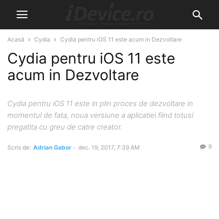
Acasă
Cydia
Cydia pentru iOS 11 este acum in Dezvoltare
Cydia pentru iOS 11 este
acum in Dezvoltare
Cydia pentru iOS 11 este in plin proces de dezvoltare in
momentul de fata, noua versiune a aplicatiei fiind totusi
pregatita cu greu de catre creator.
9
Scris de:
Adrian Gabor
-
dec. 19, 2017, 7:39 AM