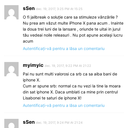
sSen
dec. 19, 2017, 3:25 PM At 15:25
O fi jailbreak o soluție care sa stimuleze vânzările ?
Nu prea am văzut multe iPhone X pana acum . Inainte
la doua trei luni de la lansare , oriunde te uitai in jurul
tău vedeai noile releasuri . Nu pot apune același lucru
acum
Autentificați-vă pentru a lăsa un comentariu
myimyic
dec. 19, 2017, 9:22 PM At 21:22
Pai nu sunt multi valorosi ca srb ca sa aiba bani de
iphone X.
Cum ar spune srb: normal ca nu vezi la tine la moara
din sat iphone X. Daca umblati ca mine prin centrul
Lisabonei te saturi de iphone X!
Autentificați-vă pentru a lăsa un comentariu
sSen
dec. 19, 2017, 9:24 PM At 21:24