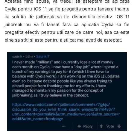
Acestea fiind spuse, va trebui sa asteptam ca aplicatia
Cydia pentru iOS 11 sa fie pregatita pentru lansare inainte
ca solutia de jailbreak sa fie disponibila efectiv. iOS 11
jailbreak nu va fi lansat fara ca aplicatia Cydia sa fie
pregatita efectiv pentru utilizare de catre noi, asa ca este
bine sa stiti si asta pentru a sti cat mai aveti de asteptat.