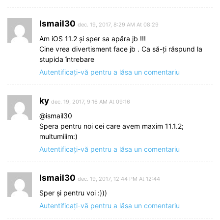
Ismail30
dec. 19, 2017, 8:29 AM At 08:29
Am iOS 11.2 și sper sa apăra jb !!!
Cine vrea divertisment face jb . Ca să-ți răspund la
stupida întrebare
Autentificați-vă pentru a lăsa un comentariu
ky
dec. 19, 2017, 9:16 AM At 09:16
@ismail30
Spera pentru noi cei care avem maxim 11.1.2;
multumiiim:)
Autentificați-vă pentru a lăsa un comentariu
Ismail30
dec. 19, 2017, 12:44 PM At 12:44
Sper și pentru voi :)))
Autentificați-vă pentru a lăsa un comentariu