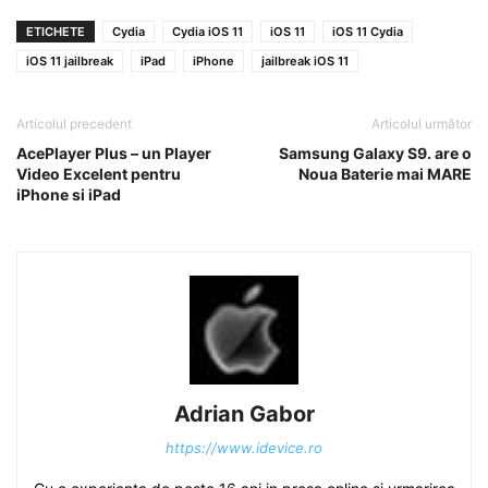
ETICHETE
Cydia
Cydia iOS 11
iOS 11
iOS 11 Cydia
iOS 11 jailbreak
iPad
iPhone
jailbreak iOS 11
Articolul precedent
Articolul următor
AcePlayer Plus – un Player
Samsung Galaxy S9. are o
Video Excelent pentru
Noua Baterie mai MARE
iPhone si iPad
Adrian Gabor
https://www.idevice.ro