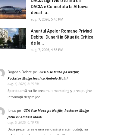
DACIA LightVisio Arata ca
DACIA e Conectata la Altceva
decat la...
aug. 7, 2026, 5:45 PM
Anuntul Apelor Romane Privind
Debitul Dunarii in Situatia Critica
de la...
aug. 7, 2026, 4:55 PM
Bogdan Dobre
pe
GTA 6 se Muta pe Netflix,
Rockstar Mulge Jocul cu Ambele Maini
aug. 6, 2026, 6:15 PM
Sper doar să nu fie prea mult marketing și prea puține
informații despre joc.
Ionut
pe
GTA 6 se Muta pe Netflix, Rockstar Mulge
Jocul cu Ambele Maini
aug. 6, 2026, 6:10 PM
Dacă prezentarea e una serioasă și arată noutăți, nu