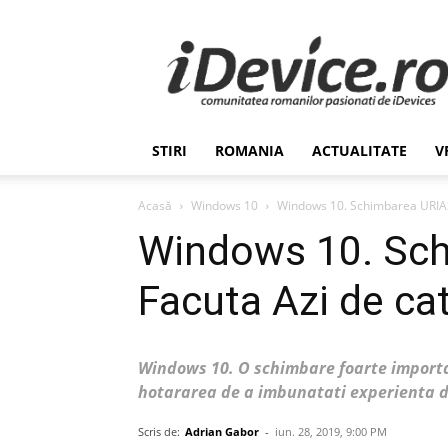
Stiri
de
Ultima
Ora
despre
Romania,
STIRI
ROMANIA
ACTUALITATE
V
Afaceri,
Tehnologie,
Economie,
Acasă
Windows 10
Windows 10. Schimbarea URIAS
Stiinta
Windows 10. Sc
–
iDevice.ro
Facuta Azi de ca
Windows 10. O schimbare foarte import
hotararea de a imbunatati experienta de
Scris de:
Adrian Gabor
-
iun. 28, 2019, 9:00 PM