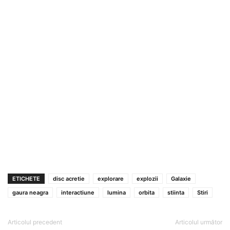
ETICHETE
disc acretie
explorare
explozii
Galaxie
gaura neagra
interactiune
lumina
orbita
stiinta
Stiri
Articolul precedent
Articolul următor