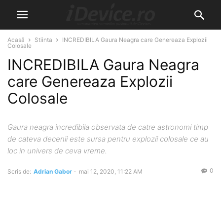
Acasă
Stiinta
INCREDIBILA Gaura Neagra care Genereaza Explozii
Colosale
INCREDIBILA Gaura Neagra
care Genereaza Explozii
Colosale
Gaura neagra incredibila observata de catre astronomi timp
de cateva decenii este sursa pentru explozii colosale ce au
loc in univers de ceva vreme.
0
Scris de:
Adrian Gabor
-
mai 12, 2020, 11:22 AM