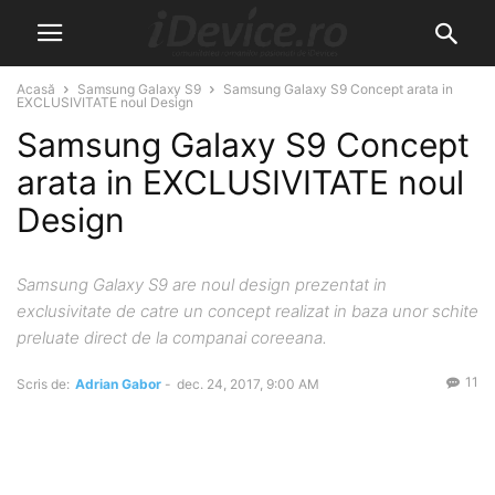
Acasă
Samsung Galaxy S9
Samsung Galaxy S9 Concept arata in
EXCLUSIVITATE noul Design
Samsung Galaxy S9 Concept
arata in EXCLUSIVITATE noul
Design
Samsung Galaxy S9 are noul design prezentat in
exclusivitate de catre un concept realizat in baza unor schite
preluate direct de la companai coreeana.
11
Scris de:
Adrian Gabor
-
dec. 24, 2017, 9:00 AM