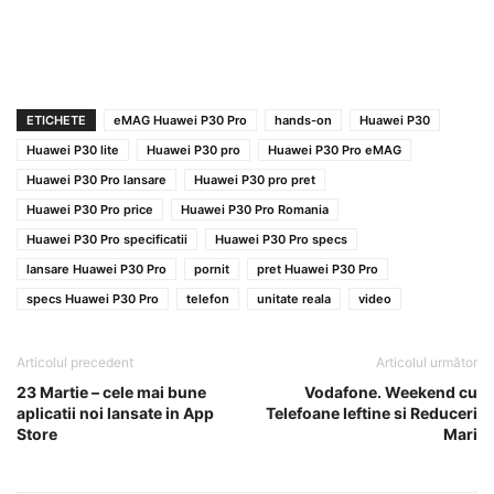
ETICHETE
eMAG Huawei P30 Pro
hands-on
Huawei P30
Huawei P30 lite
Huawei P30 pro
Huawei P30 Pro eMAG
Huawei P30 Pro lansare
Huawei P30 pro pret
Huawei P30 Pro price
Huawei P30 Pro Romania
Huawei P30 Pro specificatii
Huawei P30 Pro specs
lansare Huawei P30 Pro
pornit
pret Huawei P30 Pro
specs Huawei P30 Pro
telefon
unitate reala
video
Articolul precedent
Articolul următor
23 Martie – cele mai bune
Vodafone. Weekend cu
aplicatii noi lansate in App
Telefoane Ieftine si Reduceri
Store
Mari