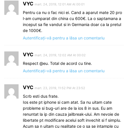
VYC
mart. 24, 2019, 12:01 AM At 00:01
Pentru ca nu o fac nici ei. Cand a aparut mate 20 pro
l-am cumparat din china cu 600€. La o saptamana a
inceput sa fie vandut si in Germania doar ca la pretul
de 1000€.
Autentificați-vă pentru a lăsa un comentariu
VYC
mart. 24, 2019, 12:02 AM At 00:02
Respect @eu. Total de acord cu tine.
Autentificați-vă pentru a lăsa un comentariu
VYC
mart. 23, 2019, 11:52 PM At 23:52
Scrb esti dus frate.
Ios este pt iphone si cam atat. Sa nu uitam cate
probleme si bug-uri are de la ios 8 in sus. Eu am
renuntat la ip din cauza jailbreak-ului. Am nevoie de
libertate pt modificare acelui soft invechit si f simplu.
Acum sa n uitam cu realitate ce o sa se intample cu