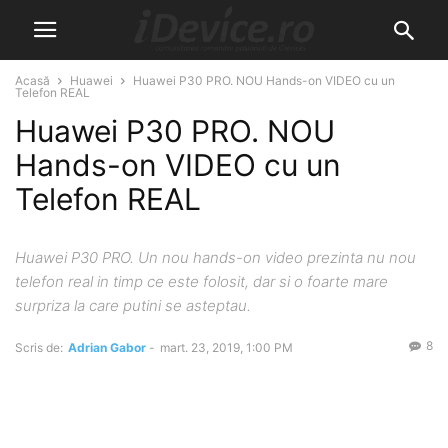
Acasă
Huawei
Huawei P30 PRO. NOU Hands-on VIDEO cu un
Telefon REAL
Huawei P30 PRO. NOU
Hands-on VIDEO cu un
Telefon REAL
Huawei P30 PRO. Un nou hands-on video prezinta nu nou
telefon real in timp ce este folosit, dar si o foarte mare
surpriza la care putini se asteptau.
8
Scris de:
Adrian Gabor
-
mart. 23, 2019, 1:00 PM