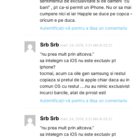
sentimentul de exclusivitate si de oameni “cu
bani” , pt ca-si permit un iPhone. Nu or sa mai
cumpere nici ei iar Happle se duce pe copca –
oricum e pe duca.
Autentificați-vă pentru a lăsa un comentariu
Srb Srb
mart. 24, 2019, 2:21 AM At 02:21
“nu prea mult prin altceva.”
sa intelegm ca iOS nu este exclusiv pt
iphone?
tocmai, acum ca oile gen samsung si restul
copiaza si pretul de la apple chiar daca au in
comun OS cu restul ….nu au nimic exclusivist
incurci barcile, atat de prrost esti
Autentificați-vă pentru a lăsa un comentariu
Srb Srb
mart. 24, 2019, 2:21 AM At 02:21
“nu prea mult prin altceva.”
sa intelegm ca iOS nu este exclusiv pt