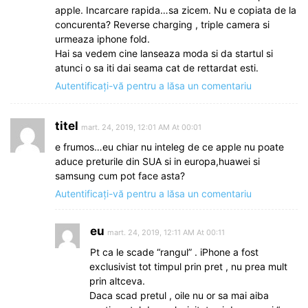
apple. Incarcare rapida…sa zicem. Nu e copiata de la
concurenta? Reverse charging , triple camera si
urmeaza iphone fold.
Hai sa vedem cine lanseaza moda si da startul si
atunci o sa iti dai seama cat de rettardat esti.
Autentificați-vă pentru a lăsa un comentariu
titel
mart. 24, 2019, 12:01 AM At 00:01
e frumos…eu chiar nu inteleg de ce apple nu poate
aduce preturile din SUA si in europa,huawei si
samsung cum pot face asta?
Autentificați-vă pentru a lăsa un comentariu
eu
mart. 24, 2019, 12:11 AM At 00:11
Pt ca le scade “rangul” . iPhone a fost
exclusivist tot timpul prin pret , nu prea mult
prin altceva.
Daca scad pretul , oile nu or sa mai aiba