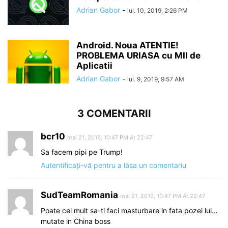
Adrian Gabor
-
iul. 10, 2019, 2:26 PM
Android. Noua ATENTIE!
PROBLEMA URIASA cu MII de
Aplicatii
Adrian Gabor
-
iul. 9, 2019, 9:57 AM
3 COMENTARII
bcr10
mai 21, 2019, 10:47 PM At 22:47
Sa facem pipi pe Trump!
Autentificați-vă pentru a lăsa un comentariu
SudTeamRomania
mai 21, 2019, 10:47 PM At 22:47
Poate cel mult sa-ti faci masturbare in fata pozei lui…
mutate in China boss