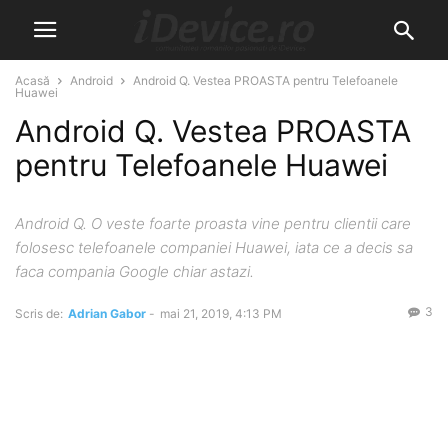
Acasă
Android
Android Q. Vestea PROASTA pentru Telefoanele
Huawei
Android Q. Vestea PROASTA
pentru Telefoanele Huawei
Android Q. O veste foarte proasta vine pentru clientii care
folosesc telefoanele companiei Huawei, iata ce a decis sa
faca compania Google chiar astazi.
3
Scris de:
Adrian Gabor
-
mai 21, 2019, 4:13 PM