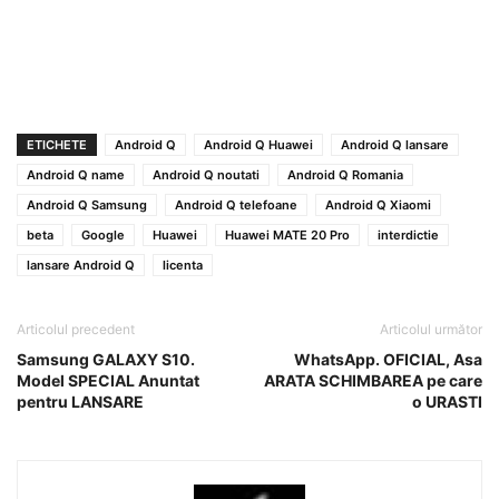
ETICHETE
Android Q
Android Q Huawei
Android Q lansare
Android Q name
Android Q noutati
Android Q Romania
Android Q Samsung
Android Q telefoane
Android Q Xiaomi
beta
Google
Huawei
Huawei MATE 20 Pro
interdictie
lansare Android Q
licenta
Articolul precedent
Articolul următor
Samsung GALAXY S10.
WhatsApp. OFICIAL, Asa
Model SPECIAL Anuntat
ARATA SCHIMBAREA pe care
pentru LANSARE
o URASTI