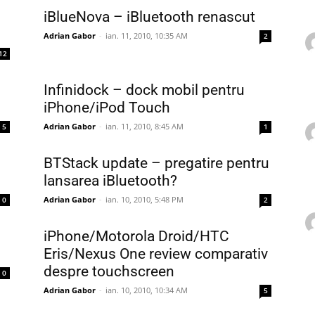
iBlueNova – iBluetooth renascut
Adrian Gabor
-
ian. 11, 2010, 10:35 AM
2
12
Infinidock – dock mobil pentru
iPhone/iPod Touch
Adrian Gabor
-
ian. 11, 2010, 8:45 AM
5
1
BTStack update – pregatire pentru
lansarea iBluetooth?
Adrian Gabor
-
ian. 10, 2010, 5:48 PM
0
2
iPhone/Motorola Droid/HTC
Eris/Nexus One review comparativ
despre touchscreen
0
Adrian Gabor
-
ian. 10, 2010, 10:34 AM
5