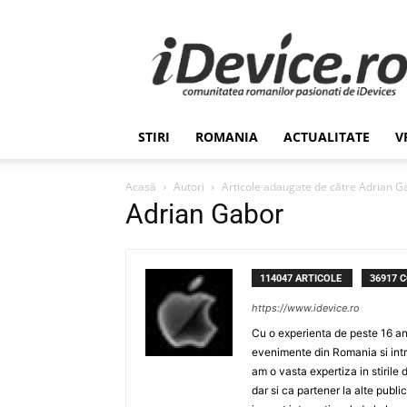
Stiri
de
Ultima
Ora
despre
Romania,
STIRI
ROMANIA
ACTUALITATE
V
Afaceri,
Tehnologie,
Economie,
Acasă
Autori
Articole adaugate de către Adrian G
Stiinta
Adrian Gabor
–
iDevice.ro
114047 ARTICOLE
36917 
https://www.idevice.ro
Cu o experienta de peste 16 ani
evenimente din Romania si intr
am o vasta expertiza in stirile 
dar si ca partener la alte publ