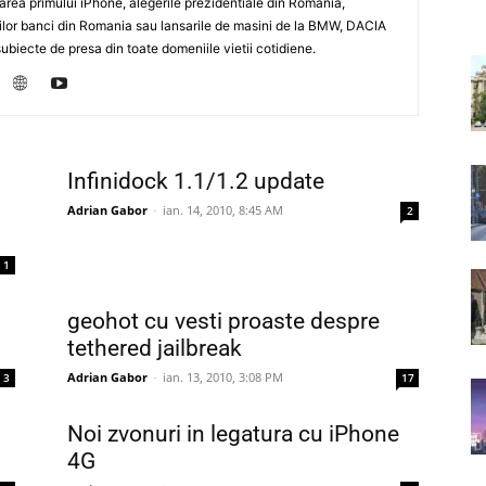
sarea primului iPhone, alegerile prezidentiale din Romania,
rilor banci din Romania sau lansarile de masini de la BMW, DACIA
biecte de presa din toate domeniile vietii cotidiene.
Infinidock 1.1/1.2 update
Adrian Gabor
-
ian. 14, 2010, 8:45 AM
2
1
geohot cu vesti proaste despre
tethered jailbreak
Adrian Gabor
-
ian. 13, 2010, 3:08 PM
3
17
Noi zvonuri in legatura cu iPhone
4G