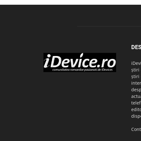
DES
iDev
știr
știr
inte
desp
actu
tele
edit
disp
Cont