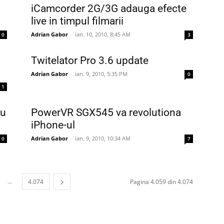
iCamcorder 2G/3G adauga efecte
live in timpul filmarii
Adrian Gabor
-
ian. 10, 2010, 8:45 AM
0
3
Twitelator Pro 3.6 update
Adrian Gabor
-
ian. 9, 2010, 5:35 PM
0
1
ru
PowerVR SGX545 va revolutiona
iPhone-ul
Adrian Gabor
-
ian. 9, 2010, 10:34 AM
0
7
...
4.074
Pagina 4.059 din 4.074