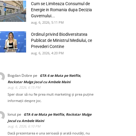
Cum se Limiteaza Consumul de
Energie in Romania dupa Decizia
Guvernului...
aug. 6, 2026, 5:11 PM
Ordinul privind Biodiversitatea
Publicat de Ministrul Mediului, ce
Prevederi Contine
aug. 6, 2026, 4:20 PM
Bogdan Dobre
pe
GTA 6 se Muta pe Netflix,
Rockstar Mulge Jocul cu Ambele Maini
aug. 6, 2026, 6:15 PM
Sper doar să nu fie prea mult marketing și prea puține
informații despre joc.
Ionut
pe
GTA 6 se Muta pe Netflix, Rockstar Mulge
Jocul cu Ambele Maini
aug. 6, 2026, 6:10 PM
Dacă prezentarea e una serioasă și arată noutăți, nu