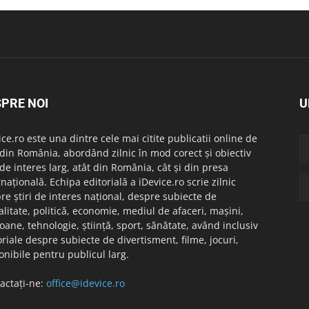
PRE NOI
U
ice.ro este una dintre cele mai citite publicatii online de
i din România, abordând zilnic în mod corect și obiectiv
i de interes larg, atât din România, cât și din presa
rnațională. Echipa editorială a iDevice.ro scrie zilnic
re știri de interes național, despre subiecte de
alitate, politică, economie, mediul de afaceri, mașini,
foane, tehnologie, știință, sport, sănătate, având inclusiv
oriale despre subiecte de divertisment, filme, jocuri,
onibile pentru publicul larg.
actați-ne:
office@idevice.ro