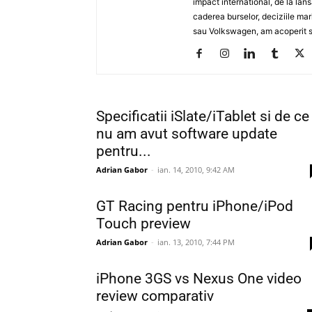
impact international, de la lan
caderea burselor, deciziile ma
sau Volkswagen, am acoperit su
Specificatii iSlate/iTablet si de ce
nu am avut software update
pentru...
Adrian Gabor
-
ian. 14, 2010, 9:42 AM
GT Racing pentru iPhone/iPod
Touch preview
Adrian Gabor
-
ian. 13, 2010, 7:44 PM
iPhone 3GS vs Nexus One video
review comparativ