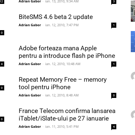
Adrian Gabor
-
ian. 13, 2010, 9:34 AM
12
3
BiteSMS 4.6 beta 2 update
Adrian Gabor
-
ian. 12, 2010, 7:47 PM
1
0
Adobe forteaza mana Apple
pentru a introduce flash pe iPhone
Adrian Gabor
-
ian. 12, 2010, 10:48 AM
4
1
Repeat Memory Free – memory
tool pentru iPhone
0
Adrian Gabor
-
ian. 12, 2010, 8:48 AM
0
France Telecom confirma lansarea
iTablet/iSlate-ului pe 27 ianuarie
0
Adrian Gabor
-
ian. 11, 2010, 5:41 PM
4