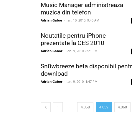
Music Manager administreaza
muzica din telefon
Adrian Gabor
-
ian. 10, 2010, 9:45 AM
Noutatile pentru iPhone
prezentate la CES 2010
Adrian Gabor
-
ian. 9, 2010, 8:21 PM
Sn0wbreeze beta disponibil pent
download
Adrian Gabor
-
ian. 9, 2010, 1:47 PM
...
1
4.058
4.059
4.060