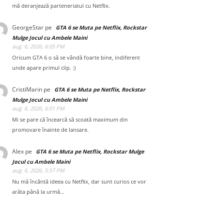
mă deranjează parteneriatul cu Netflix.
GeorgeStar
pe
GTA 6 se Muta pe Netflix, Rockstar
Mulge Jocul cu Ambele Maini
aug. 6, 2026, 6:05 PM
Oricum GTA 6 o să se vândă foarte bine, indiferent
unde apare primul clip. :)
CristiMarin
pe
GTA 6 se Muta pe Netflix, Rockstar
Mulge Jocul cu Ambele Maini
aug. 6, 2026, 6:01 PM
Mi se pare că încearcă să scoată maximum din
promovare înainte de lansare.
Alex
pe
GTA 6 se Muta pe Netflix, Rockstar Mulge
Jocul cu Ambele Maini
aug. 6, 2026, 5:57 PM
Nu mă încântă ideea cu Netflix, dar sunt curios ce vor
arăta până la urmă...