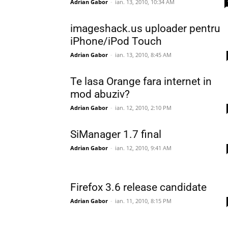
Adrian Gabor
-
ian. 13, 2010, 10:34 AM
imageshack.us uploader pentru
iPhone/iPod Touch
Adrian Gabor
-
ian. 13, 2010, 8:45 AM
Te lasa Orange fara internet in
mod abuziv?
Adrian Gabor
-
ian. 12, 2010, 2:10 PM
SiManager 1.7 final
Adrian Gabor
-
ian. 12, 2010, 9:41 AM
Firefox 3.6 release candidate
Adrian Gabor
-
ian. 11, 2010, 8:15 PM