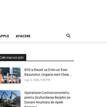
APPLE
AFACERE
Cele mai noi știri
BYD a Reusit sa Evite un Esec
Rasunator, Ungaria este Cheia...
aug. 6, 2026, 9:58 PM
Operatiune Contracronometru
pentru Scufundarea Barjelor pe
Dunare Anuntata de Apele