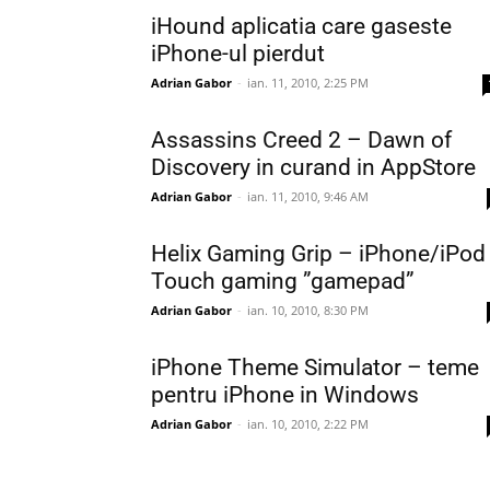
iHound aplicatia care gaseste
iPhone-ul pierdut
Adrian Gabor
-
ian. 11, 2010, 2:25 PM
Assassins Creed 2 – Dawn of
Discovery in curand in AppStore
Adrian Gabor
-
ian. 11, 2010, 9:46 AM
Helix Gaming Grip – iPhone/iPod
Touch gaming ”gamepad”
Adrian Gabor
-
ian. 10, 2010, 8:30 PM
iPhone Theme Simulator – teme
pentru iPhone in Windows
Adrian Gabor
-
ian. 10, 2010, 2:22 PM