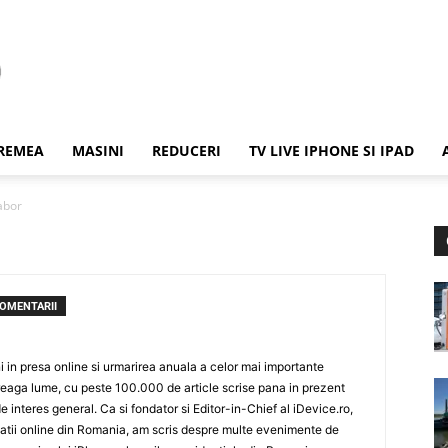
REMEA
MASINI
REDUCERI
TV LIVE IPHONE SI IPAD
abor
COMENTARII
 in presa online si urmarirea anuala a celor mai importante
eaga lume, cu peste 100.000 de article scrise pana in prezent
de interes general. Ca si fondator si Editor-in-Chief al iDevice.ro,
icatii online din Romania, am scris despre multe evenimente de