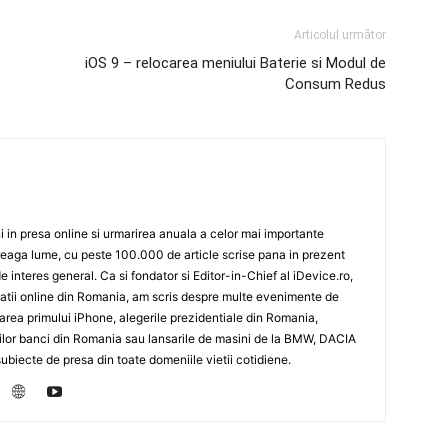
Articolul următor
iOS 9 – relocarea meniului Baterie si Modul de
Consum Redus
 in presa online si urmarirea anuala a celor mai importante
eaga lume, cu peste 100.000 de article scrise pana in prezent
de interes general. Ca si fondator si Editor-in-Chief al iDevice.ro,
icatii online din Romania, am scris despre multe evenimente de
sarea primului iPhone, alegerile prezidentiale din Romania,
rilor banci din Romania sau lansarile de masini de la BMW, DACIA
biecte de presa din toate domeniile vietii cotidiene.