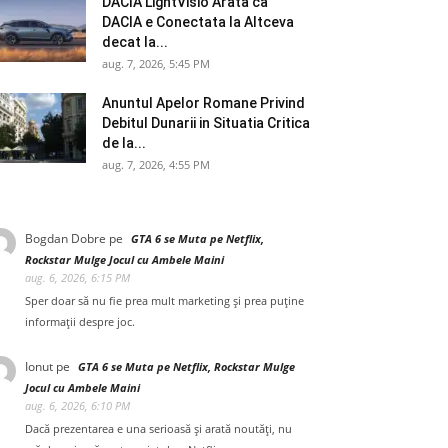
DACIA LightVisio Arata ca
DACIA e Conectata la Altceva
decat la...
aug. 7, 2026, 5:45 PM
Anuntul Apelor Romane Privind
Debitul Dunarii in Situatia Critica
de la...
aug. 7, 2026, 4:55 PM
Bogdan Dobre
pe
GTA 6 se Muta pe Netflix,
Rockstar Mulge Jocul cu Ambele Maini
aug. 6, 2026, 6:15 PM
Sper doar să nu fie prea mult marketing și prea puține
informații despre joc.
Ionut
pe
GTA 6 se Muta pe Netflix, Rockstar Mulge
Jocul cu Ambele Maini
aug. 6, 2026, 6:10 PM
Dacă prezentarea e una serioasă și arată noutăți, nu