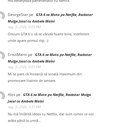
mă deranjează parteneriatul cu Netflix.
GeorgeStar
pe
GTA 6 se Muta pe Netflix, Rockstar
Mulge Jocul cu Ambele Maini
aug. 6, 2026, 6:05 PM
Oricum GTA 6 o să se vândă foarte bine, indiferent
unde apare primul clip. :)
CristiMarin
pe
GTA 6 se Muta pe Netflix, Rockstar
Mulge Jocul cu Ambele Maini
aug. 6, 2026, 6:01 PM
Mi se pare că încearcă să scoată maximum din
promovare înainte de lansare.
Alex
pe
GTA 6 se Muta pe Netflix, Rockstar Mulge
Jocul cu Ambele Maini
aug. 6, 2026, 5:57 PM
Nu mă încântă ideea cu Netflix, dar sunt curios ce vor
arăta până la urmă...