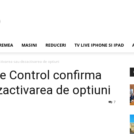
REMEA
MASINI
REDUCERI
TV LIVE IPHONE SI IPAD
ctivarea sau dezactivarea de optiuni
de Control confirma
zactivarea de optiuni
7