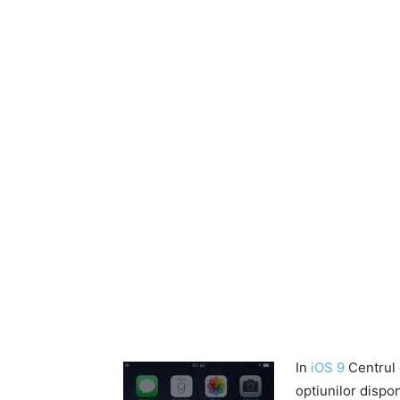
In
iOS 9
Centrul 
optiunilor dispo