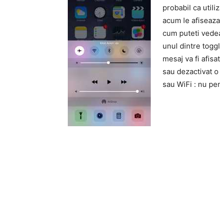
probabil ca utiliz
acum le afiseaza
cum puteti vedea
unul dintre toggl
mesaj va fi afis
sau dezactivat o 
sau WiFi : nu pe