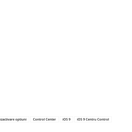
ezactivare optiuni
Control Center
iOS 9
iOS 9 Centru Control