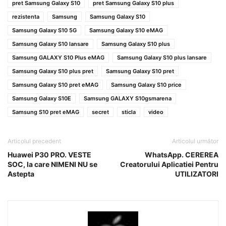
pret Samsung Galaxy S10
pret Samsung Galaxy S10 plus
rezistenta
Samsung
Samsung Galaxy S10
Samsung Galaxy S10 5G
Samsung Galaxy S10 eMAG
Samsung Galaxy S10 lansare
Samsung Galaxy S10 plus
Samsung GALAXY S10 Plus eMAG
Samsung Galaxy S10 plus lansare
Samsung Galaxy S10 plus pret
Samsung Galaxy S10 pret
Samsung Galaxy S10 pret eMAG
Samsung Galaxy S10 price
Samsung Galaxy S10E
Samsung GALAXY S10gsmarena
Samsung S10 pret eMAG
secret
sticla
video
Articolul precedent
Articolul următor
Huawei P30 PRO. VESTE
WhatsApp. CEREREA
SOC, la care NIMENI NU se
Creatorului Aplicatiei Pentru
Astepta
UTILIZATORI