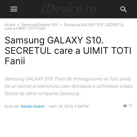
Acasă
Samsung Galaxy S10
Samsung GALAXY S10. SECRETUL
care a UIMIT TOTI Fanii
Samsung GALAXY S10.
SECRETUL care a UIMIT TOTI
Fanii
Samsung GALAXY S10. Fanii din intreaga lume au fost uimiti
de un secret al telefonului care dezvaluie o schimbare uriasa
facuta de catre compania Samsung.
17
Scris de:
Adrian Gabor
-
mart. 18, 2019, 1:36 PM