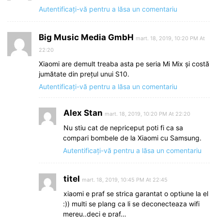
Autentificați-vă pentru a lăsa un comentariu
Big Music Media GmbH
mart. 18, 2019, 10:20 PM At
22:20
Xiaomi are demult treaba asta pe seria Mi Mix și costă
jumătate din prețul unui S10.
Autentificați-vă pentru a lăsa un comentariu
Alex Stan
mart. 18, 2019, 10:20 PM At 22:20
Nu stiu cat de nepriceput poti fi ca sa
compari bombele de la Xiaomi cu Samsung.
Autentificați-vă pentru a lăsa un comentariu
titel
mart. 18, 2019, 10:45 PM At 22:45
xiaomi e praf se strica garantat o optiune la el
:)) multi se plang ca li se deconecteaza wifi
mereu..deci e praf…