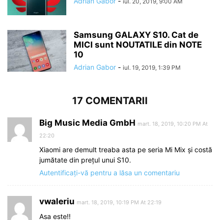
Adrian Gabor
-
iul. 20, 2019, 9:00 AM
Samsung GALAXY S10. Cat de
MICI sunt NOUTATILE din NOTE
10
Adrian Gabor
-
iul. 19, 2019, 1:39 PM
17 COMENTARII
Big Music Media GmbH
mart. 18, 2019, 10:20 PM At
22:20
Xiaomi are demult treaba asta pe seria Mi Mix și costă
jumătate din prețul unui S10.
Autentificați-vă pentru a lăsa un comentariu
vwaleriu
mart. 18, 2019, 10:19 PM At 22:19
Asa este!!