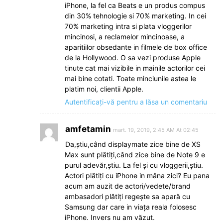
iPhone, la fel ca Beats e un produs compus
din 30% tehnologie si 70% marketing. In cei
70% marketing intra si plata vloggerilor
mincinosi, a reclamelor mincinoase, a
aparitiilor obsedante in filmele de box office
de la Hollywood. O sa vezi produse Apple
tinute cat mai vizibile in mainile actorilor cei
mai bine cotati. Toate minciunile astea le
platim noi, clientii Apple.
Autentificați-vă pentru a lăsa un comentariu
amfetamin
mart. 19, 2019, 2:45 AM At 02:45
Da,știu,când displaymate zice bine de XS
Max sunt plătiți,când zice bine de Note 9 e
purul adevăr,știu. La fel și cu vloggerii,știu.
Actori plătiți cu iPhone in mâna zici? Eu pana
acum am auzit de actori/vedete/brand
ambasadori plătiți regește sa apară cu
Samsung dar care in viața reala folosesc
iPhone. Invers nu am văzut.