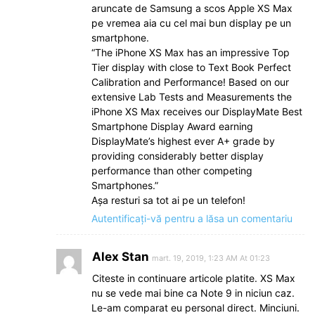
aruncate de Samsung a scos Apple XS Max
pe vremea aia cu cel mai bun display pe un
smartphone.
“The iPhone XS Max has an impressive Top
Tier display with close to Text Book Perfect
Calibration and Performance! Based on our
extensive Lab Tests and Measurements the
iPhone XS Max receives our DisplayMate Best
Smartphone Display Award earning
DisplayMate’s highest ever A+ grade by
providing considerably better display
performance than other competing
Smartphones.”
Așa resturi sa tot ai pe un telefon!
Autentificați-vă pentru a lăsa un comentariu
Alex Stan
mart. 19, 2019, 1:23 AM At 01:23
Citeste in continuare articole platite. XS Max
nu se vede mai bine ca Note 9 in niciun caz.
Le-am comparat eu personal direct. Minciuni.