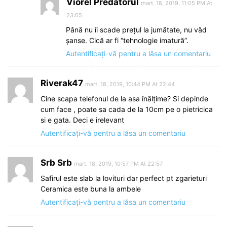
Viorel Predatorul
mart. 18, 2019, 11:05 PM At
23:05
Până nu îi scade prețul la jumătate, nu văd
șanse. Cică ar fi “tehnologie imatură”.
Autentificați-vă pentru a lăsa un comentariu
Riverak47
mart. 18, 2019, 10:44 PM At 22:44
Cine scapa telefonul de la asa înălțime? Si depinde
cum face , poate sa cada de la 10cm pe o pietricica
si e gata. Deci e irelevant
Autentificați-vă pentru a lăsa un comentariu
Srb Srb
mart. 18, 2019, 10:57 PM At 22:57
Safirul este slab la lovituri dar perfect pt zgarieturi
Ceramica este buna la ambele
Autentificați-vă pentru a lăsa un comentariu