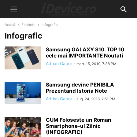
Acasă
Etichete
Infografic
Infografic
Samsung GALAXY S10. TOP 10
cele mai IMPORTANTE Noutati
Adrian Gabor
-
mart. 15, 2019, 7:38 PM
Samsung devine PENIBILA
Prezentand Istoria Note
Adrian Gabor
-
aug. 24, 2018, 2:51 PM
CUM Foloseste un Roman
Smartphone-ul Zilnic
(INFOGRAFIC)