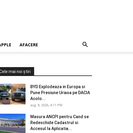
APPLE
AFACERE
Cele mai noi știri
BYD Explodeaza in Europa si
Pune Presiune Uriasa pe DACIA
Acolo...
aug. 8, 2026, 4:11 PM
Masura ANCPI pentru Cand se
Redeschide Cadastrul si
Accesul la Aplicatia...