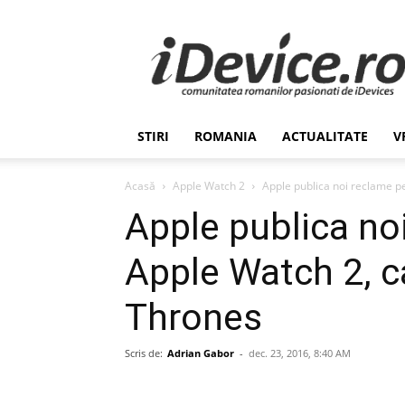
Stiri
de
Ultima
Ora
despre
Romania,
STIRI
ROMANIA
ACTUALITATE
V
Afaceri,
Tehnologie,
Economie,
Acasă
Apple Watch 2
Apple publica noi reclame p
Stiinta
Apple publica no
–
iDevice.ro
Apple Watch 2, c
Thrones
Scris de:
Adrian Gabor
-
dec. 23, 2016, 8:40 AM