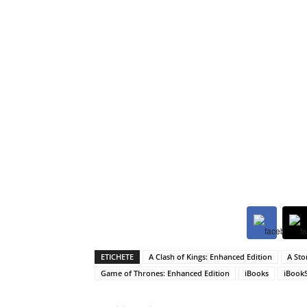
ETICHETE
A Clash of Kings: Enhanced Edition
A Sto
Game of Thrones: Enhanced Edition
iBooks
iBook