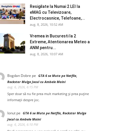
Resigilate la Numai 2 LEI la
eMAG cu Televizoare,
Electrocasnice, Telefoane,...
aug. 8, 2026, 10:52 AM
Vremea in Bucuresti la 2
Extreme, Atentionarea Meteo a
ANM pentru...
aug. 8, 2026, 10:07 AM
Bogdan Dobre
pe
GTA 6 se Muta pe Netflix,
Rockstar Mulge Jocul cu Ambele Maini
aug. 6, 2026, 6:15 PM
Sper doar să nu fie prea mult marketing și prea puține
informații despre joc.
Ionut
pe
GTA 6 se Muta pe Netflix, Rockstar Mulge
Jocul cu Ambele Maini
aug. 6, 2026, 6:10 PM