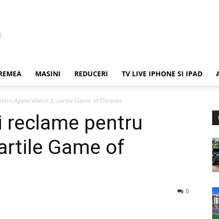
REMEA
MASINI
REDUCERI
TV LIVE IPHONE SI IPAD
entru Apple Watch 2, cartile Game of Thrones
i reclame pentru
artile Game of
0