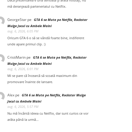
Dacă prezentarea e una serioasă și arată noutăți, nu
mă deranjează parteneriatul cu Netflix.
GeorgeStar
pe
GTA 6 se Muta pe Netflix, Rockstar
Mulge Jocul cu Ambele Maini
aug. 6, 2026, 6:05 PM
Oricum GTA 6 o să se vândă foarte bine, indiferent
unde apare primul clip. :)
CristiMarin
pe
GTA 6 se Muta pe Netflix, Rockstar
Mulge Jocul cu Ambele Maini
aug. 6, 2026, 6:01 PM
Mi se pare că încearcă să scoată maximum din
promovare înainte de lansare.
Alex
pe
GTA 6 se Muta pe Netflix, Rockstar Mulge
Jocul cu Ambele Maini
aug. 6, 2026, 5:57 PM
Nu mă încântă ideea cu Netflix, dar sunt curios ce vor
arăta până la urmă...