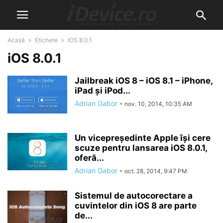
Acasă
Etichete
IOS 8.0.1
iOS 8.0.1
Jailbreak iOS 8 – iOS 8.1 – iPhone,
iPad și iPod...
Adrian Gabor
-
nov. 10, 2014, 10:35 AM
Un vicepreședinte Apple își cere
scuze pentru lansarea iOS 8.0.1,
oferă...
Adrian Gabor
-
oct. 28, 2014, 9:47 PM
Sistemul de autocorectare a
cuvintelor din iOS 8 are parte
de...