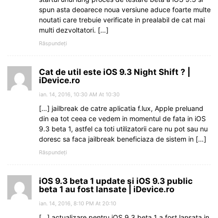
spun asta deoarece noua versiune aduce foarte multe
noutati care trebuie verificate in prealabil de cat mai
multi dezvoltatori. […]
Răspundeți
Cat de util este iOS 9.3 Night Shift ? |
iDevice.ro
ian. 14, 2016, 10:30 AM At 10:30
[…] jailbreak de catre aplicatia f.lux, Apple preluand
din ea tot ceea ce vedem in momentul de fata in iOS
9.3 beta 1, astfel ca toti utilizatorii care nu pot sau nu
doresc sa faca jailbreak beneficiaza de sistem in […]
Răspundeți
iOS 9.3 beta 1 update si iOS 9.3 public
beta 1 au fost lansate | iDevice.ro
ian. 14, 2016, 8:10 PM At 20:10
[…] actualizare pentru iOS 9.3 beta 1 a fost lansata in