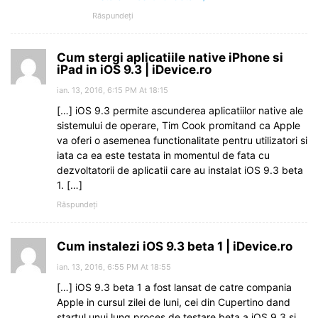
Răspundeți
Cum stergi aplicatiile native iPhone si
iPad in iOS 9.3 | iDevice.ro
ian. 13, 2016, 6:15 PM At 18:15
[…] iOS 9.3 permite ascunderea aplicatiilor native ale
sistemului de operare, Tim Cook promitand ca Apple
va oferi o asemenea functionalitate pentru utilizatori si
iata ca ea este testata in momentul de fata cu
dezvoltatorii de aplicatii care au instalat iOS 9.3 beta
1. […]
Răspundeți
Cum instalezi iOS 9.3 beta 1 | iDevice.ro
ian. 13, 2016, 6:55 PM At 18:55
[…] iOS 9.3 beta 1 a fost lansat de catre compania
Apple in cursul zilei de luni, cei din Cupertino dand
startul unui lung proces de testare beta a iOS 9.3 si