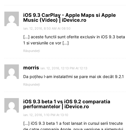
iOS 9.3 CarPlay - Apple Maps si Apple
Music (Video) | iDevice.ro
ian. 12, 2016, 8:50 AM At 08:50
[…] aceste functii sunt oferite exclusiv in iOS 9.3 beta
1 si versiunile ce vor […]
Răspundeți
morris
ian. 12, 2016, 12:13 PM At 12:13
Da poți!eu l-am instalat!mi se pare mai ok decât 9.2.1
Răspundeți
iOS 9.3 beta 1 vs iOS 9.2 comparatia
performantelor | iDevice.ro
ian. 12, 2016, 1:10 PM At 13:10
[…] iOS 9.3 beta 1 a fost lansat in cursul serii trecute
de catre compania Apple, noua versiune a sistemului