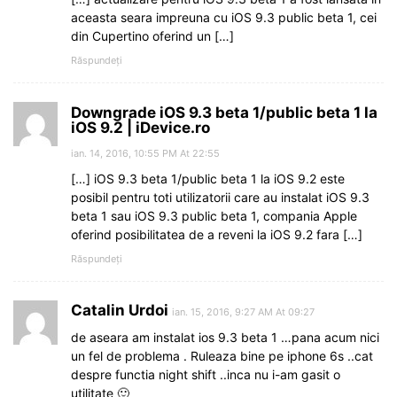
aceasta seara impreuna cu iOS 9.3 public beta 1, cei
din Cupertino oferind un […]
Răspundeți
Downgrade iOS 9.3 beta 1/public beta 1 la
iOS 9.2 | iDevice.ro
ian. 14, 2016, 10:55 PM At 22:55
[…] iOS 9.3 beta 1/public beta 1 la iOS 9.2 este
posibil pentru toti utilizatorii care au instalat iOS 9.3
beta 1 sau iOS 9.3 public beta 1, compania Apple
oferind posibilitatea de a reveni la iOS 9.2 fara […]
Răspundeți
Catalin Urdoi
ian. 15, 2016, 9:27 AM At 09:27
de aseara am instalat ios 9.3 beta 1 …pana acum nici
un fel de problema . Ruleaza bine pe iphone 6s ..cat
despre functia night shift ..inca nu i-am gasit o
utilitate 🙂