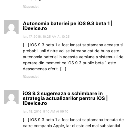
Răspundeți
Autonomia bateriei pe iOS 9.3 beta 1 |
iDevice.ro
ian. 17, 2016, 10:25 AM At 10:25
[…] iOS 9.3 beta 1 a fost lansat saptamana aceasta si
probabil unii dintre voi se intreaba cat de buna este
autonomia bateriei in aceasta versiune a sistemului de
operare din moment ce iOS 9.3 public beta 1 este
deasemenea oferit. […]
Răspundeți
iOS 9.3 sugereaza o schimbare in
strategia actualizarilor pentru iOS |
iDevice.ro
ian. 18, 2016, 9:10 AM At 09:10
[…] iOS 9.3 beta 1 a fost lansat saptamana trecuta de
catre compania Apple, iar el este cel mai substantial