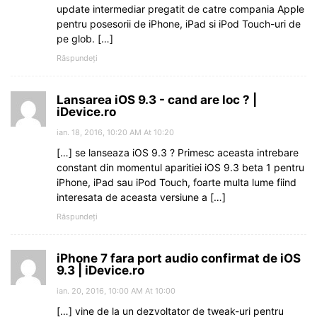
update intermediar pregatit de catre compania Apple
pentru posesorii de iPhone, iPad si iPod Touch-uri de
pe glob. […]
Răspundeți
Lansarea iOS 9.3 - cand are loc ? |
iDevice.ro
ian. 18, 2016, 10:20 AM At 10:20
[…] se lanseaza iOS 9.3 ? Primesc aceasta intrebare
constant din momentul aparitiei iOS 9.3 beta 1 pentru
iPhone, iPad sau iPod Touch, foarte multa lume fiind
interesata de aceasta versiune a […]
Răspundeți
iPhone 7 fara port audio confirmat de iOS
9.3 | iDevice.ro
ian. 20, 2016, 10:00 AM At 10:00
[…] vine de la un dezvoltator de tweak-uri pentru