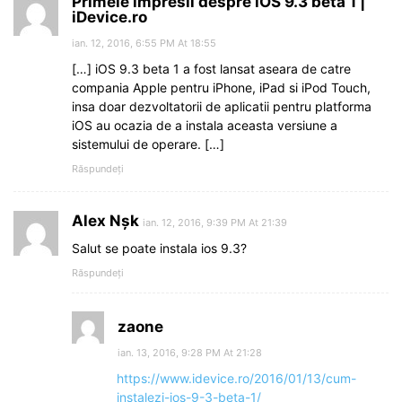
Primele impresii despre iOS 9.3 beta 1 |
iDevice.ro
ian. 12, 2016, 6:55 PM At 18:55
[…] iOS 9.3 beta 1 a fost lansat aseara de catre
compania Apple pentru iPhone, iPad si iPod Touch,
insa doar dezvoltatorii de aplicatii pentru platforma
iOS au ocazia de a instala aceasta versiune a
sistemului de operare. […]
Răspundeți
Alex Nșk
ian. 12, 2016, 9:39 PM At 21:39
Salut se poate instala ios 9.3?
Răspundeți
zaone
ian. 13, 2016, 9:28 PM At 21:28
https://www.idevice.ro/2016/01/13/cum-
instalezi-ios-9-3-beta-1/