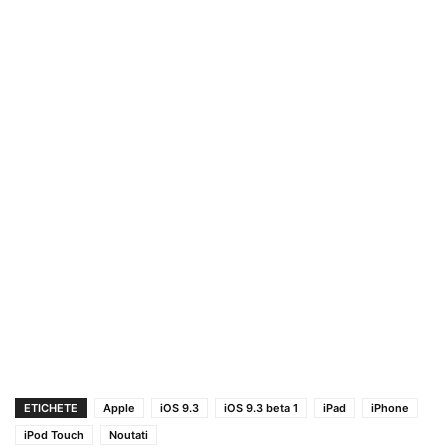
ETICHETE
Apple
iOS 9.3
iOS 9.3 beta 1
iPad
iPhone
iPod Touch
Noutati