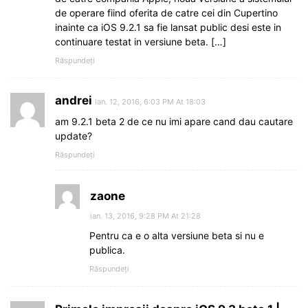
de operare fiind oferita de catre cei din Cupertino
inainte ca iOS 9.2.1 sa fie lansat public desi este in
continuare testat in versiune beta. […]
Răspundeți
andrei
ian. 12, 2016, 6:03 PM At 18:03
am 9.2.1 beta 2 de ce nu imi apare cand dau cautare
update?
Răspundeți
zaone
ian. 13, 2016, 9:28 PM At 21:28
Pentru ca e o alta versiune beta si nu e
publica.
Răspundeți