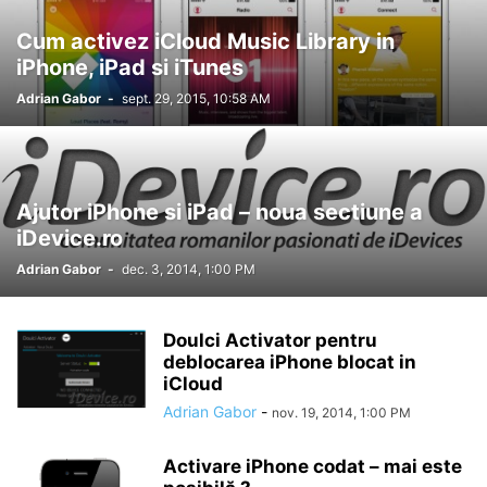
Cum activez iCloud Music Library in
iPhone, iPad si iTunes
Adrian Gabor
-
sept. 29, 2015, 10:58 AM
Ajutor iPhone si iPad – noua sectiune a
iDevice.ro
Adrian Gabor
-
dec. 3, 2014, 1:00 PM
Doulci Activator pentru
deblocarea iPhone blocat in
iCloud
Adrian Gabor
-
nov. 19, 2014, 1:00 PM
Activare iPhone codat – mai este