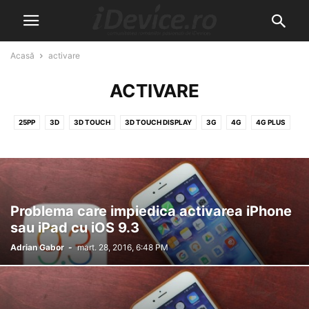
Acasă
activare
ACTIVARE
25PP
3D
3D TOUCH
3D TOUCH DISPLAY
3G
4G
4G PLUS
4K
5G
5K
6G
8K
A10
A11
A12
A5
A6
A7
A7X
A8
A8X
A9
A9X
ABONAMENT
ABSINTHE
ACCESORII
ACTIVARE
ACTIVATION LOCK
ACTIVATOR
ACTUALITATE
ACTUALIZARE
ACTUALIZARE SOFTWARE
Problema care impiedica activarea iPhone
ADAPTARI TACTILE
ADOBE
AFACERE
AIRDROP
AIRPLAY
sau iPad cu iOS 9.3
AIRPODS
AIRPOWER
AIRPRINT
AKTA
ALLVIEW
ALPHABET
Adrian Gabor
-
mart. 28, 2016, 6:48 PM
ALTEX
AMAZON
ANDROID
ANDROID WEAR
ANGRY BIRDS
ANGRY BIRDS 2
ANULARE COMANDA
APARARE
APEL TELEFONIC
APEL VIDEO
APLICATIA GRATUITA A SAPTAMANII
APLICATIA SAPTAMANII