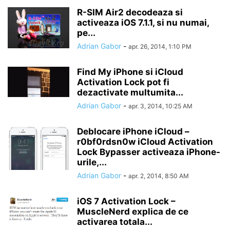
R-SIM Air2 decodeaza si
activeaza iOS 7.1.1, si nu numai,
pe...
Adrian Gabor
-
apr. 26, 2014, 1:10 PM
Find My iPhone si iCloud
Activation Lock pot fi
dezactivate multumita...
Adrian Gabor
-
apr. 3, 2014, 10:25 AM
Deblocare iPhone iCloud –
r0bf0rdsn0w iCloud Activation
Lock Bypasser activeaza iPhone-
urile,...
Adrian Gabor
-
apr. 2, 2014, 8:50 AM
iOS 7 Activation Lock –
MuscleNerd explica de ce
activarea totala...