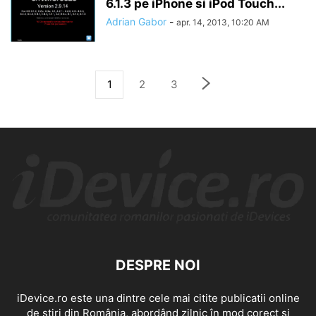
6.1.3 pe iPhone si iPod Touch...
Adrian Gabor
-
apr. 14, 2013, 10:20 AM
1
2
3
DESPRE NOI
iDevice.ro este una dintre cele mai citite publicatii online
de știri din România, abordând zilnic în mod corect și