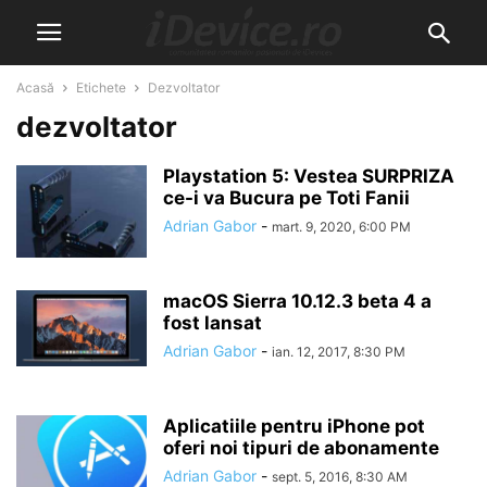
Acasă
Etichete
Dezvoltator
dezvoltator
Playstation 5: Vestea SURPRIZA
ce-i va Bucura pe Toti Fanii
Adrian Gabor
-
mart. 9, 2020, 6:00 PM
macOS Sierra 10.12.3 beta 4 a
fost lansat
Adrian Gabor
-
ian. 12, 2017, 8:30 PM
Aplicatiile pentru iPhone pot
oferi noi tipuri de abonamente
Adrian Gabor
-
sept. 5, 2016, 8:30 AM