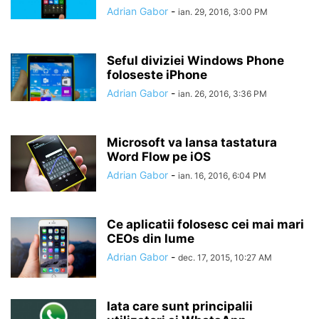
Adrian Gabor
-
ian. 29, 2016, 3:00 PM
Seful diviziei Windows Phone
foloseste iPhone
Adrian Gabor
-
ian. 26, 2016, 3:36 PM
Microsoft va lansa tastatura
Word Flow pe iOS
Adrian Gabor
-
ian. 16, 2016, 6:04 PM
Ce aplicatii folosesc cei mai mari
CEOs din lume
Adrian Gabor
-
dec. 17, 2015, 10:27 AM
Iata care sunt principalii