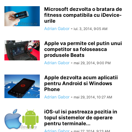
Microsoft dezvolta o bratara de
fitness compatibila cu iDevice-
urile
Adrian Gabor
-
iul. 3, 2014, 9:05 AM
Apple va permite cel putin unui
competitor sa foloseasca
produsele Beats
Adrian Gabor
-
mai 29, 2014, 9:00 PM
Apple dezvolta acum aplicatii
pentru Android si Windows
Phone
Adrian Gabor
-
mai 29, 2014, 10:27 AM
iOS-ul isi pastreaza pozitia in
topul sistemelor de operare
pentru terminale...
Adrian Gabor
-
mai 27, 2014, 9:23 AM