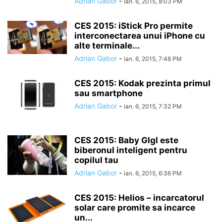
Adrian Gabor
-
ian. 6, 2015, 8:03 PM
CES 2015: iStick Pro permite
interconectarea unui iPhone cu
alte terminale...
Adrian Gabor
-
ian. 6, 2015, 7:48 PM
CES 2015: Kodak prezinta primul
sau smartphone
Adrian Gabor
-
ian. 6, 2015, 7:32 PM
CES 2015: Baby Glgl este
biberonul inteligent pentru
copilul tau
Adrian Gabor
-
ian. 6, 2015, 6:36 PM
CES 2015: Helios – incarcatorul
solar care promite sa incarce
un...