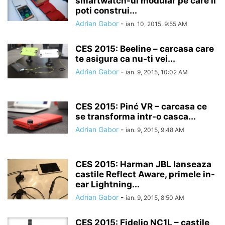
smartwatch-ul modular pe care il
poti construi...
Adrian Gabor
-
ian. 10, 2015, 9:55 AM
CES 2015: Beeline – carcasa care
te asigura ca nu-ti vei...
Adrian Gabor
-
ian. 9, 2015, 10:02 AM
CES 2015: Pinć VR – carcasa ce
se transforma intr-o casca...
Adrian Gabor
-
ian. 9, 2015, 9:48 AM
CES 2015: Harman JBL lanseaza
castile Reflect Aware, primele in-
ear Lightning...
Adrian Gabor
-
ian. 9, 2015, 8:50 AM
CES 2015: Fidelio NC1L – castile