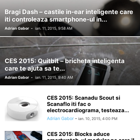
Bragi Dash – castile in-ear inteligente care
iti controleaza smartphone-ul in...
Adrian Gabor
-
ian. 11, 2015, 9:58 AM
CES 2015: Quitbit – bricheta inteligenta
care te ajuta sa te...
Adrian Gabor
-
ian. 11, 2015, 9:40 AM
CES 2015: Scanadu Scout si
Scanaflo iti fac o
electrocardiograma, testeaza...
Adrian Gabor
-
ian. 10, 2015, 4:00 PM
CES 2015: Blocks aduce