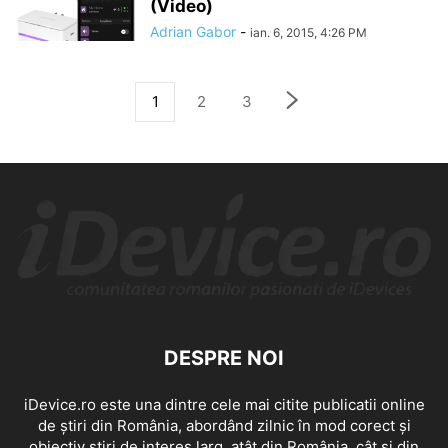
(Video)
Adrian Gabor
-
ian. 6, 2015, 4:26 PM
1
2
3
DESPRE NOI
iDevice.ro este una dintre cele mai citite publicatii online
de știri din România, abordând zilnic în mod corect și
obiectiv știri de interes larg, atât din România, cât și din