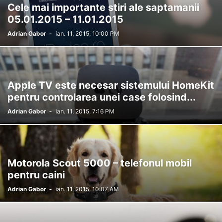
Cele mai importante stiri ale saptamanii
APLICATIE WATCH
APLICATII
APLICATII FOTO
05.01.2015 – 11.01.2015
APLICATII GRATUITE IPHONE, IPAD, IOS, APP STORE
APLICATII LA PRET REDUS IPHONE, IPAD, IOS, APP STORE
APLICATII PLATITE
Adrian Gabor
-
ian. 11, 2015, 10:00 PM
APP SYNC IOS 8
APPLE
APPLE CAMPUS 2
APPLE CARE
APPLE ID
APPLE MAPS
APPLE MUSIC
APPLE NEWS
APPLE PAY
APPLE PENCIL
APPLE SHOP
APPLE SIM
APPLE STORE
APPLE STORE ONLINE
Apple TV este necesar sistemului HomeKit
APPLE TV
APPLE TV 3
APPLE TV 4
APPLE TV 5
APPLE WATCH
pentru controlarea unei case folosind...
APPLE WATCH 2
APPSTORE
ARTICOLE
ASUS
AT&T
Adrian Gabor
-
ian. 11, 2015, 7:16 PM
AUTONOMIE
BACKGROUND APP REFRESH
BAROMETRU
BASEBAND
BASEBAND 05.12.01
BASEBAND 06.15.00
BATERIE
BATERIE EXTERNA
BBM
BEATS
BEATS 1 RADIO
BIGBOSS
BING
BITESMS
BLACK FRIDAY
Motorola Scout 5000 – telefonul mobil
pentru caini
Adrian Gabor
-
ian. 11, 2015, 10:07 AM