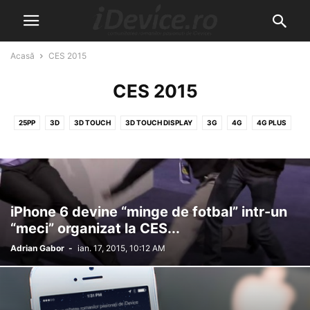
Acasă
CES 2015
CES 2015
25PP
3D
3D TOUCH
3D TOUCH DISPLAY
3G
4G
4G PLUS
4K
5G
5K
6G
8K
A10
A11
A12
A5
A6
A7
A7X
A8
A8X
A9
A9X
ABONAMENT
ABSINTHE
ACCESORII
ACTIVARE
ACTIVATION LOCK
ACTIVATOR
ACTUALITATE
ACTUALIZARE
ACTUALIZARE SOFTWARE
iPhone 6 devine “minge de fotbal” intr-un
ADAPTARI TACTILE
ADOBE
AFACERE
AIRDROP
AIRPLAY
“meci” organizat la CES...
AIRPODS
AIRPOWER
AIRPRINT
AKTA
ALLVIEW
ALPHABET
Adrian Gabor
-
ian. 17, 2015, 10:12 AM
ALTEX
AMAZON
ANDROID
ANDROID WEAR
ANGRY BIRDS
ANGRY BIRDS 2
ANULARE COMANDA
APARARE
APEL TELEFONIC
APEL VIDEO
APLICATIA GRATUITA A SAPTAMANII
APLICATIA SAPTAMANII