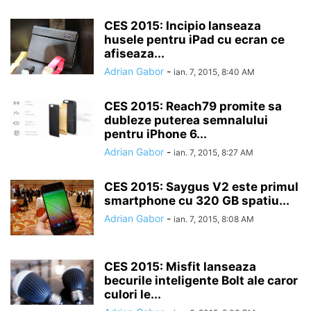
CES 2015: Incipio lanseaza
husele pentru iPad cu ecran ce
afiseaza...
Adrian Gabor
-
ian. 7, 2015, 8:40 AM
CES 2015: Reach79 promite sa
dubleze puterea semnalului
pentru iPhone 6...
Adrian Gabor
-
ian. 7, 2015, 8:27 AM
CES 2015: Saygus V2 este primul
smartphone cu 320 GB spatiu...
Adrian Gabor
-
ian. 7, 2015, 8:08 AM
CES 2015: Misfit lanseaza
becurile inteligente Bolt ale caror
culori le...